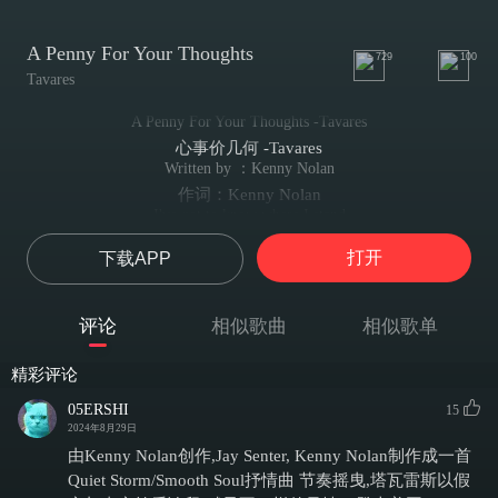
A Penny For Your Thoughts
729
100
Tavares
A Penny For Your Thoughts -Tavares
心事价几何 -Tavares
Written by ：Kenny Nolan
作词：Kenny Nolan
I've got to know where I stand
我必须确认这段关系
打开
下载APP
I just got to know where I am with you
只想明确你对我的心意
So here's penny for your thoughts a nickel for a kiss
评论
相似歌曲
相似歌单
用一分钱买你的心事 五分钱换一个吻
A dime if you tell me that you love me
精彩评论
若说爱我 就给一毛钱
Penny for your thoughts a nickel for a kiss
05ERSHI
15
一分钱买你的心事 五分钱换一个吻
2024年8月29日
A dime if you tell me that you love me
由Kenny Nolan创作,Jay Senter, Kenny Nolan制作成一首
若说爱我 就给一毛钱
Quiet Storm/Smooth Soul抒情曲 节奏摇曳,塔瓦雷斯以假
Walkin'holdin'hands you say you're mine all mine