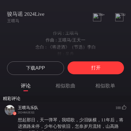
骏马谣 2024Live
999+
162
王喂马
作词 : 王喂马
作曲 : 王喂马/王天一
念白 : 《将进酒》（节选）李白
鼓 : 吴丹
贝斯 : 强大伟
打开
下载APP
吉他 : 吴岳寅
键盘 : 周旭栋
现场调音师：徐正枫
评论
相似歌曲
相似歌单
后期混音师：陈旭东
监制：贰佰
精彩评论
你是骏马，龙骨骏
王喂马乐队
100
脚下如风，风似梦
2024年6月3日
不为富贵，拖缰绳
想起那日，天一弹琴，我唱歌，少泪纵横，11年后，将
却为枪声，背马鞍
进酒路未停，少年心智依旧，怎奈岁月流转，山高路