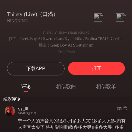
Thirsty (Live)（口渴）
1w+
182
NINGNING
作词 : 김보은 (Jamfactory)
作曲 : Geek Boy Al Swettenham/Kyler Niko/Paulina "PAU" Cerrilla
编曲 : Geek Boy Al Swettenham
Yeah Yeah
Yeah Yeah
난 또 너를 두드리고 있어
打开
下载APP
我又在叩响你的心扉
반짝이는 수면 위를 매일
每日都在波光粼粼的水面
评论
相似歌曲
相似歌单
잔잔하게 일렁이는 Sign
静静荡漾的迹象
精彩评论
날-
望向我吧
sjy_lll
435
알 수 없는 너를 가만 보면
2024年5月31日
若细细观察 这捉摸不透的你
宁一个人的声音真的很好听[多多大哭][多多大哭]队内有
깊은 그 눈빛이 궁금해지면
人声音太尖了 特别影响听感[多多大哭][多多大哭][多多