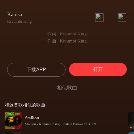
Kabisa
Kivumbi King
作词 : Kivumbi King
作曲 : Kivumbi King
打开
下载APP
相似歌曲
和这首歌相似的歌曲
Stallion
Stallion
-
Kivumbi King / Joshua Baraka / AXON