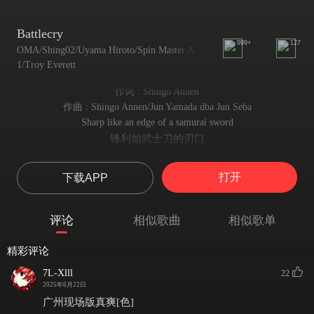
Battlecry
999+
127
OMA/Shing02/Uyama Hiroto/Spin Master A-
1/Troy Everett
作词 : Shingo Annen
作曲 : Shingo Annen/Jun Yamada dba Jun Seba
Sharp like an edge of a samurai sword
锋利如武士刀的刃口
The metal blade cut through flesh and bone
金属刀锋 斩断血肉与白骨
打开
下载APP
Though my mind's at peace, the world out of order
我心中虽静 世间却无序
Missing the inner heat, life gets colder
评论
相似歌曲
相似歌单
失了心头热 命途渐冷去
Oh yes, I have to find my path
精彩评论
没错 我必须找到我的路
No less, walk on earth, water, and fire
7L-Xlll
22
毫不退让 走过水土与火途
2025年6月22日
The elements compose a magnum opus
广州现场版真爽[色]