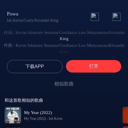
Powa
Ish Kevin/Confy/Kivumbi King
作词 : Kevin Ishimwe Semana/Confiance Lou Munyaneza/Kivumbi
King
作曲 : Kevin Ishimwe Semana/Confiance Lou Munyaneza/Kivumbi
King
打开
下载APP
相似歌曲
和这首歌相似的歌曲
My Year (2022)
My Year (2022)
-
Ish Kevin