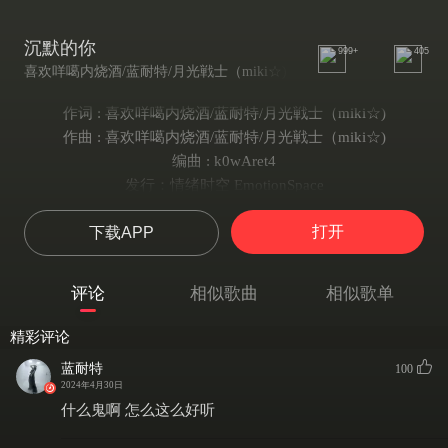
沉默的你
999+
405
喜欢咩噶内烧酒/蓝耐特/月光戦士（miki☆)
作词 : 喜欢咩噶内烧酒/蓝耐特/月光戦士（miki☆)
作曲 : 喜欢咩噶内烧酒/蓝耐特/月光戦士（miki☆)
编曲 : k0wAret4
发行：情绪时空 EmotionSpace
混音：4pod
打开
下载APP
封面:赵一直开心
—————————
烧酒：
评论
相似歌曲
相似歌单
沉默的雨还在下
雨水揭下我伤疤
精彩评论
她表情太浮夸
蓝耐特
100
问我到底还爱吗
2024年4月30日
也尝试过挣扎
什么鬼啊 怎么这么好听
可是越陷越深