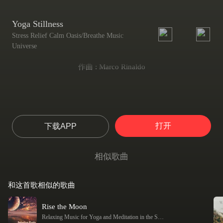
Yoga Stillness
Stress Relief Calm Oasis/Breathe Music
Universe
作曲 : Marco Rinaldo
打开
下载APP
相似歌曲
和这首歌相似的歌曲
Rise the Moon
Relaxing Music for Yoga and Meditation in the Sacred Space (Spiritual Background Music, Meditation During Lunar Eclipse)