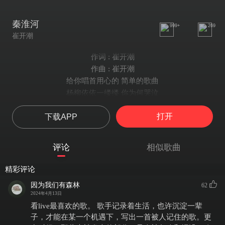
秦淮河
999+
269
崔开潮
作词 : 崔开潮
作曲 : 崔开潮
给你唱首用心的 简单的歌曲
杨柳依依一缕缕 你为何哭泣
旋律淡淡不煽情 随风阵阵起
打开
下载APP
江水悠悠对岸明 余音绕南京
秦淮河岸赴约定
摇橹船歌醉人心
评论
相似歌曲
不知当时要分离
我来唱一曲
精彩评论
秦淮河水夫子行
因为我们有森林
62
你说歌手最无情
2024年4月13日
不是不想不在意
看live最喜欢的歌。 歌手记录着生活，也许沉淀一辈
情到深处似无情
子，才能在某一个机遇下，写出一首被人记住的歌。更