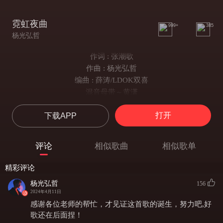
霓虹夜曲
999+
385
杨光弘哲
作词 : 张潮歌
作曲 : 杨光弘哲
编曲 : 薛涛/LDOK双喜
混音母带～黄潇
和声～加点辣
打开
下载APP
晚风吹开城市
沉闷的倒影
月落入潮汐感官在苏醒
评论
相似歌曲
相似歌单
裙摆扬起夜幕
绚烂的憧憬
精彩评论
霓虹灯装点它万般风情
杨光弘哲
156
轻轻的靠近你装作是我不经意
2024年4月11日
微醺中这感觉似悬浮在真空游离
感谢各位老师的帮忙，才见证这首歌的诞生，努力吧,好
不小心深陷在和你的微妙游戏
歌还在后面捏！