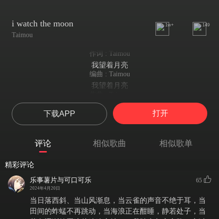
i watch the moon
1w+
149
Taimou
作词 : Taimou
我望着月亮
编曲 : Taimou
我望着月亮
作曲 : Taimou
我望着月亮
打开
下载APP
I watch the moon
我望着月亮
Let it run my mood
评论
相似歌曲
相似歌单
任其搅乱我的思绪
Can't stop thinking of you
精彩评论
脑海里不自觉的浮现出你
I watch you
乐事薯片与可口可乐
65
注视着你
2024年4月20日
So long nice to know youI'll be
当日落西斜、当山风渐息，当云雀的声音不绝于耳，当
再见 很高兴认识你
田间的蚱蜢不再跳动，当海浪正在酣睡，静若处子，当
Moving on