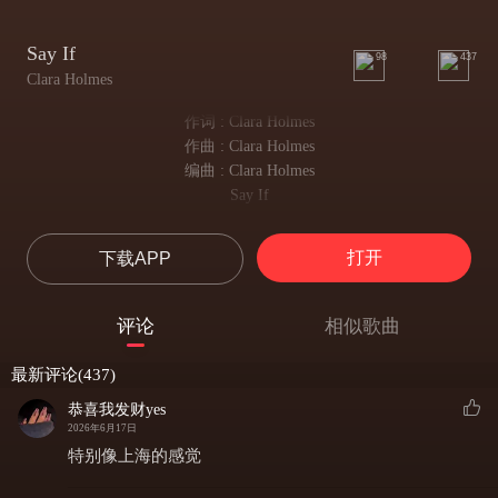
Say If
98
437
Clara Holmes
作词 : Clara Holmes
作曲 : Clara Holmes
编曲 : Clara Holmes
Say If
假设
Say if I failed today
打开
下载APP
如果，我真的失败了
Will you still be proud of me
你还会为我骄傲吗？
评论
相似歌曲
Say if I lost my way
如果，我迷失了方向
最新评论(437)
Will you light yourself for me
你愿意为我照亮前方的路吗？
恭喜我发财yes
Say if I painted my wall
2026年6月17日
如果，我的卧室
特别像上海的感觉
Into starlight and galaxies