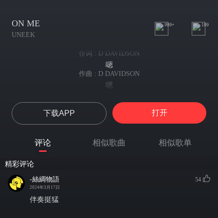
ON ME
999+
199
UNEEK
作词 : D DAVIDSON
嗯
作曲 : D DAVIDSON
嗯
Uhh
嗯
打开
下载APP
Racks in my jeans, yeah, I still ain't need it, yeah
钞票塞满裤袋 但我根本不需要
I told my bitch I'll **** her fast, she still ain't leave yet
评论
相似歌曲
相似歌单
说要速战速决 那妞至今还徘徊
She on me, this bih be fiendin'
精彩评论
她缠着我 这女人如此沉迷
Nigga tried to take me out, I keep on breathin'
-絲綢物語
54
有人想解决我 我依然呼吸
2024年3月17日
I'm in the trap house with my dog, we keep on schemin'
伴奏挺猛
和兄弟在毒窝里策划不停
I'm on the back block, all by myself and I ain't leavin'