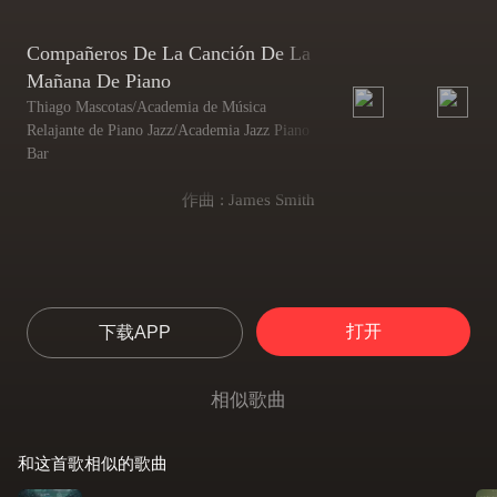
Compañeros De La Canción De La
Mañana De Piano
Thiago Mascotas/Academia de Música
Relajante de Piano Jazz/Academia Jazz Piano
Bar
作曲 : James Smith
打开
下载APP
相似歌曲
和这首歌相似的歌曲