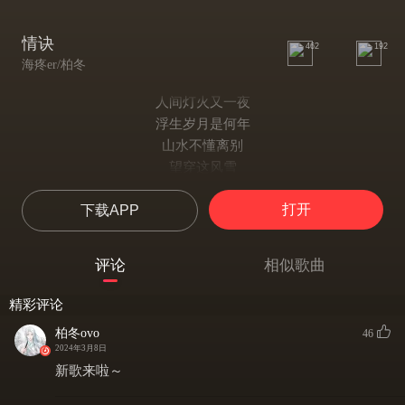
情诀
462
192
海疼er/柏冬
人间灯火又一夜
浮生岁月是何年
山水不懂离别
望穿这风雪
花落谁家的旧院
打开
下载APP
摇晃着杯中明月
只叹沉情难诀
回忆难翻篇
评论
相似歌曲
可叹这相思无边
怎奈何月色残缺
精彩评论
你惊扰从前
柏冬ovo
46
一瞬落成云烟
2024年3月8日
若是巫山非云也
新歌来啦～
又何必情深意切