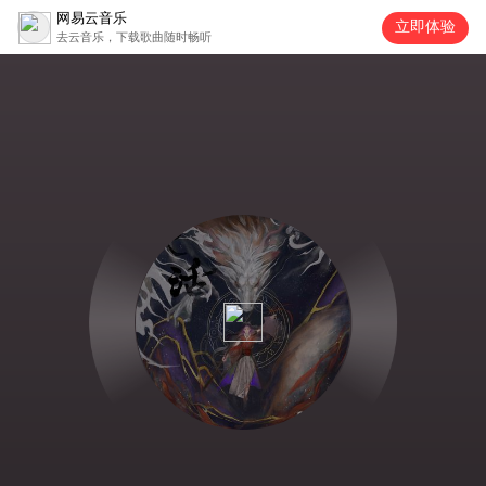
网易云音乐
立即体验
去云音乐，下载歌曲随时畅听