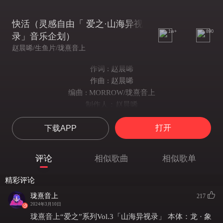
快活（灵感自由「 爱之·山海异视
1w+
890
录」音乐企划）
赵晨唏/生鱼片/珑熹音上
作词 : 赵晨唏
作曲 : 赵晨唏
编曲 : MORROW/珑熹音上
制作人：赵晨唏
「 灵感自由“爱之·山海异视录”特别企划 」
打开
下载APP
♡❤♡
天边星星在闪烁
有神明指引我
评论
相似歌曲
相似歌单
我只想 快活 快活 快活
在我的字典里从来不存在啰嗦
精彩评论
我只想 快活 快活 快活
珑熹音上
217
我的世界尽情摇摆不在意任何的颠簸
2024年3月10日
我不管 明天 快乐 悲伤
珑熹音上“爱之”系列Vol.3「山海异视录」 本体：龙 · 象