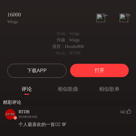
16000
1w+
475
Wings
作词 : Wings
作曲 : Wings
混音：Hoodie808
Hook：RTDB
ངའི་བརྩེ་བ་མི་འགྱུར་ཟེར།
（对你的情不会变）
打开
下载APP
ཡུལ་གང་དུ་ཆས་ན་ཡང་།
（不管身处何地）
འགྱུར་བ་མེད་ཟེར། X2
评论
相似歌曲
相似歌单
（不会变）
耍都去耍吧
精彩评论
把哥们儿些喊起
昨晚朗玛厅的啵姆上花了一万六
RTDB
342
2024年3月10日
说好了下班会陪我去“吃饭” 啵姆你在那儿哦？
个人最喜欢的一首❤️‍🔥 💯
早晓得那就会No no
给家里的baby个coco