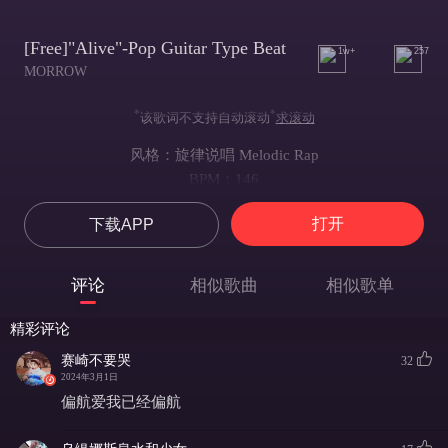
[Free]"Alive"-Pop Guitar Type Beat
1w+
257
MORROW
*
*
该歌词不支持自动滚动
求滚动
风格：旋律说唱 Melodic Rap
BPM：146
KEY：
打开
下载APP
-音名：G
-调号：无
-调式：Major
评论
相似歌曲
相似歌单
抒情 兴奋
Beat说明：Pop Guitar Type Beat"Alive’"
精彩评论
关注 + 评论可免费获得 MP3非商业使用权
赛崎不要哭
32
发表请在歌名后标注(prod.by Morrow)
2024年3月1日
Beat Maker : MORROW
偏航爱我已经偏航