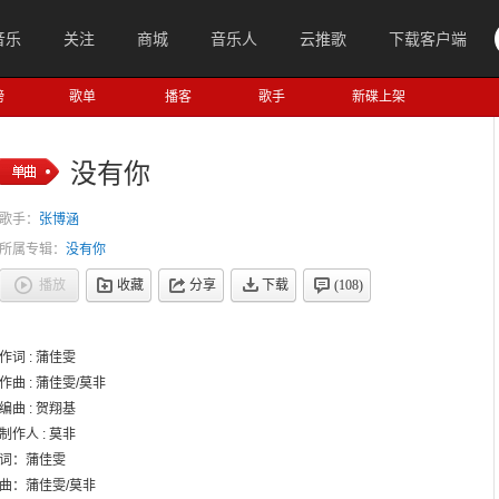
音乐
关注
商城
音乐人
云推歌
下载客户端
榜
歌单
播客
歌手
新碟上架