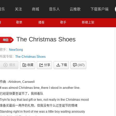
音乐
关注
商城
音乐人
云推歌
下载客户端
榜
歌单
播客
歌手
新碟上架