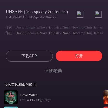
UNSAFE (feat. spxxky & 4bsence)
13dge/NOVÂFLED/Spxxky/4bsence
作词 : David Entwisle/Nova Trudslev/Noah Howard/Chris James
作曲 : David Entwisle/Nova Trudslev/Noah Howard/Chris James
打开
下载APP
相似歌曲
和这首歌相似的歌曲
Love Witch
Love Witch
-
13dge / slayr