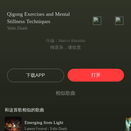
Qigong Exercises and Mental
Stillness Techniques
Yulin Zhanh
作曲 : Marco Rinaldo
纯音乐，请欣赏
打开
下载APP
相似歌曲
和这首歌相似的歌曲
Emerging from Light
Lantern Festival
-
Yulin Zhanh