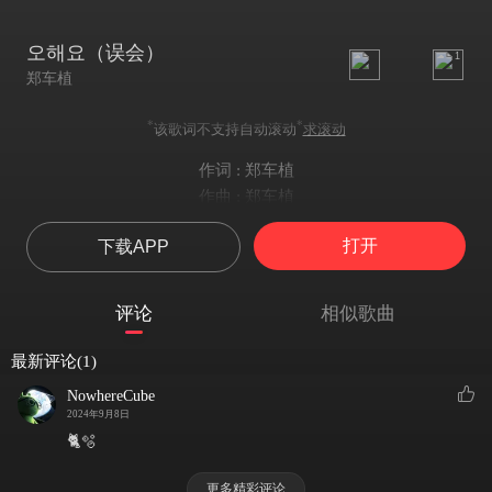
오해요（误会）
1
郑车植
*
*
该歌词不支持自动滚动
求滚动
作词 : 郑车植
作曲 : 郑车植
그대의 코처럼 높은 하늘
打开
下载APP
그대의 젖처럼 기운 십자가
그대의 맘처럼 거친 저울질
눈처럼 녹아 그대 앞에 조용히 선다
评论
相似歌曲
그대의 눈처럼 젖은 태양
그대의 뺨처럼 여윈 초승달
最新评论(1)
그대의 말처럼 들뜬 노래가
NowhereCube
가슴을 저미는 듯 끝이 없는 이 마음은 어찌한다
2024年9月8日
오 해요
🐈🫧
그대의 꿈처럼 높은 하늘
그대의 피처럼 굳은 거짓말
更多精彩评论