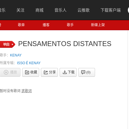
音乐
关注
商城
音乐人
云推歌
下载客户端
榜
歌单
播客
歌手
新碟上架