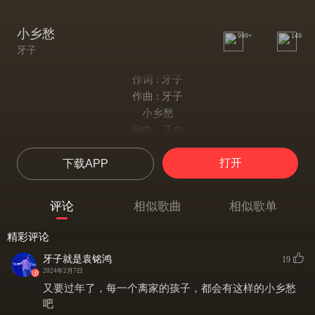
小乡愁
999+
149
牙子
作词 : 牙子
作曲 : 牙子
小乡愁
编曲：王白
小提琴：杨小飞
打开
下载APP
人声编辑：张强
童声演唱：徐安澜
混音：王白
评论
相似歌曲
相似歌单
每到年初头
桌上凑一凑
精彩评论
筷子上边蘸点酒给小孩泯一口
牙子就是袁铭鸿
19
一个叫小楼一个叫小六
2024年2月7日
他们说真俊呦是隔壁的丫头
又要过年了，每一个离家的孩子，都会有这样的小乡愁
思乡的少年愁啊愁
吧