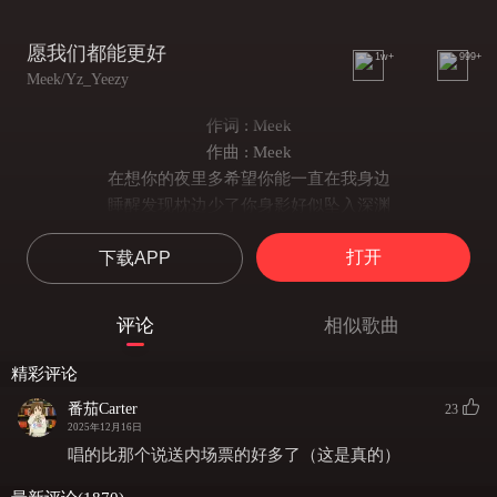
愿我们都能更好
1w+
999+
Meek/Yz_Yeezy
作词 : Meek
作曲 : Meek
在想你的夜里多希望你能一直在我身边
睡醒发现枕边少了你身影好似坠入深渊
想起最开始的你笑着陪我挤在单人间
打开
下载APP
如今只能孤零零的躺着抽完手里这根烟
我知道我没本事
没能赚大钱
评论
相似歌曲
没能给你更好的生活
这句话多么讽刺
精彩评论
回想着那年
番茄Carter
23
为你跟其他男生争夺
2025年12月16日
回想那时真的可笑
唱的比那个说送内场票的好多了（这是真的）
不富裕的生活也没那么可靠