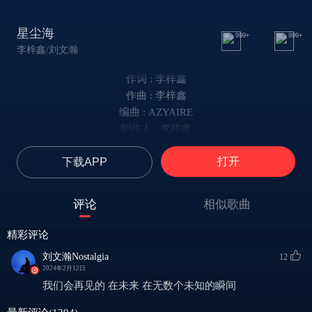
星尘海
999+
999+
李梓鑫/刘文瀚
作词 : 李梓鑫
作曲 : 李梓鑫
编曲 : AZYAIRE
制作人 : 李梓鑫
出品：网易云音乐 x 网易音乐人 x 闪星计划
打开
下载APP
剪不断的感情线
我看着风筝飞远
没完成的心愿
评论
相似歌曲
在与你擦肩而过的瞬间
我想你会怀念
精彩评论
下雪了你会回来吗
刘文瀚Nostalgia
12
我一直等待
2024年2月12日
等待着你的出现
我们会再见的 在未来 在无数个未知的瞬间
怎么已经变了