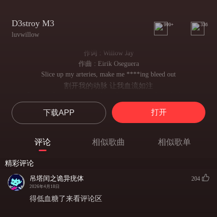
D3stroy M3
999+
336
luvwillow
作词 : Willow Jay
作曲 : Eirik Oseguera
Slice up my arteries, make me ****ing bleed out
割开我的动脉 让我血流如注
Treat me how you wanna, I won't scream, no, I won't shout
随你肆意摆布 我绝不哭喊尖叫
打开
下载APP
Self-medication never ever ****ing helps
自我麻痹从来都毫无用处
Sawing off my wrists, tell these bitches, "See you all in hell"
评论
相似歌曲
相似歌单
锯断手腕时 对贱人们说地狱再会
All these people ****ing talking, you don't even know me
精彩评论
闲言碎语满天飞 你根本不了解我
I'm a dirty angel, shining like it's ****ing snowing
吊塔闰之诡异疣体
204
我是堕天使 在飘雪中闪耀光芒
2026年4月18日
I ****ing love addiction, yeah, I ****ing love it when you **** on me
得低血糖了来看评论区
我沉迷这瘾症 沉沦你占有我的时刻
Yeah, baby, you're a tease, oh, baby, let me bleed