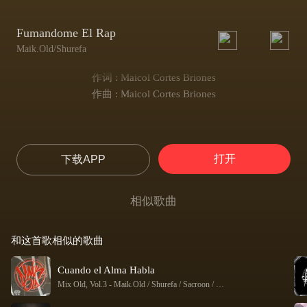
Fumandome El Rap
Maik.Old/Shurefa
作词 : Maicol Cortes Briones
作曲 : Maicol Cortes Briones
打开
下载APP
相似歌曲
和这首歌相似的歌曲
Cuando el Alma Habla
Mix Old, Vol.3
-
Maik.Old / Shurefa / Sacroon / Crenshett / Hendoka / blast / Bonckley / Crosyman