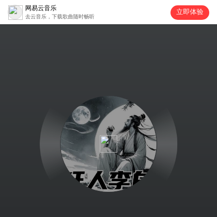
网易云音乐
立即体验
去云音乐，下载歌曲随时畅听