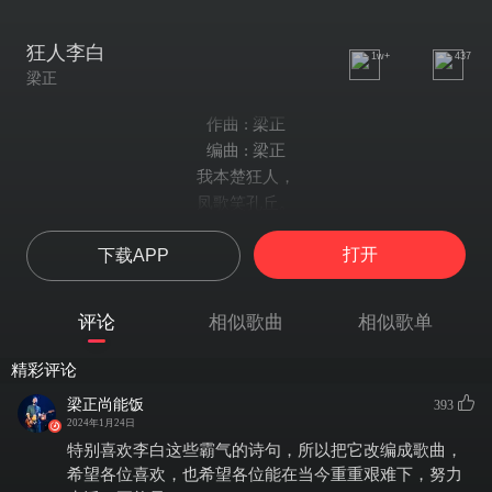
狂人李白
1w+
437
梁正
作曲 : 梁正
编曲 : 梁正
我本楚狂人，
凤歌笑孔丘。
手持绿玉杖，
打开
下载APP
朝别黄鹤楼。——《庐山谣寄卢侍御虚舟》
大鹏一日同风起，
扶摇直上九万里。
评论
相似歌曲
相似歌单
假令风歇时下来，
犹能簸却沧溟水。
精彩评论
世人见我恒殊调，
梁正尚能饭
393
闻余大言皆冷笑。
2024年1月24日
宣父犹能畏后生，
特别喜欢李白这些霸气的诗句，所以把它改编成歌曲，
丈夫未可轻年少。——《上李邕》
希望各位喜欢，也希望各位能在当今重重艰难下，努力