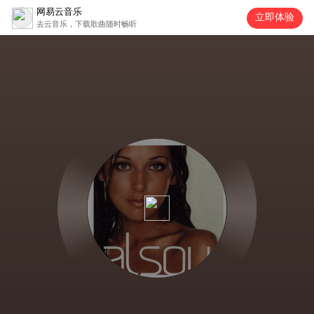
网易云音乐
立即体验
去云音乐，下载歌曲随时畅听