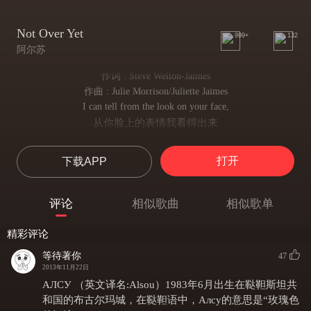
Not Over Yet
999+
132
阿尔苏
作词 : Steve Welton-Jaimes
作曲 : Julie Morrison/Juliette Jaimes
I can tell from the look on your face,
从你脸上的表情我看得出来
You've got something to say
你有话对我说
打开
下载APP
In my heart I already know,
我心中早已知晓
Cos I heard you whisper her name
评论
相似歌曲
相似歌单
因为我听到你低语她的名字
I was the one who was keeping you warm
精彩评论
我曾是那个给予你温暖的人
In my arms is where you belong
等待著你
47
我的臂弯是你的港湾
2013年11月22日
Day by day, I can't help loving you
АЛСУ （英文译名:Alsou）1983年6月出生在鞑靼斯坦共
光阴荏苒，我情不自禁爱上你
和国的布古尔玛城，在鞑靼语中，Алсу的意思是“玫瑰色
What we started was something so strong