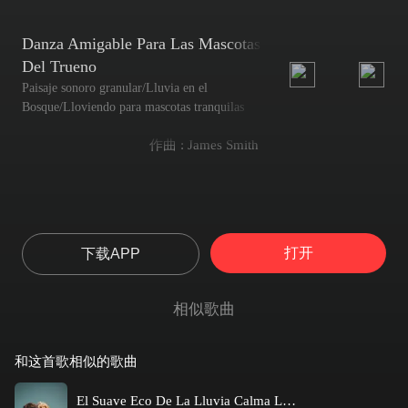
Danza Amigable Para Las Mascotas
Del Trueno
Paisaje sonoro granular/Lluvia en el
Bosque/Lloviendo para mascotas tranquilas
作曲 : James Smith
打开
下载APP
相似歌曲
和这首歌相似的歌曲
El Suave Eco De La Lluvia Calma Los Oídos Peludos