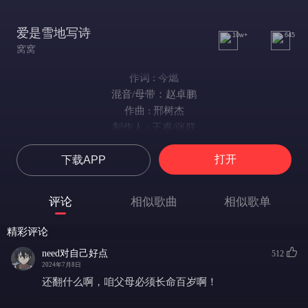
爱是雪地写诗
10w+
645
窝窝
作词 : 今燃
混音/母带：赵卓鹏
作曲 : 邢树杰
制作人 : 王睿/张朕
编曲 : 鄂汇丰
打开
下载APP
和声/编写：格雷西西西
配唱制作人：允畅&张月关
制作团队：方寸之间
评论
相似歌曲
相似歌单
制作统筹:薛玺林
艺人统筹: 方寸之间
精彩评论
出品团队:海声影业
need对自己好点
512
监制:薛玺林
2024年7月8日
宣发统筹：薛玺林/胡圆媛
还翻什么啊，咱父母必须长命百岁啊！
宣推策划：庞付昱