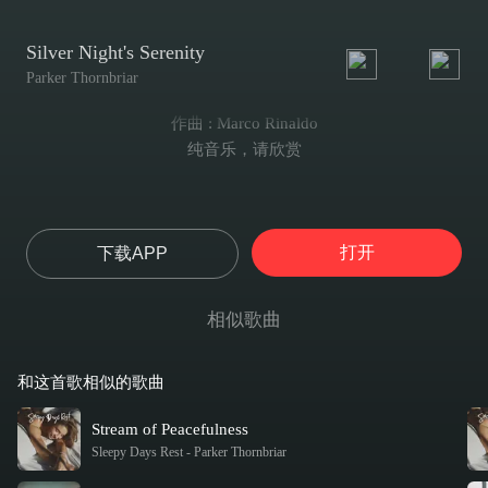
Silver Night's Serenity
Parker Thornbriar
作曲 : Marco Rinaldo
纯音乐，请欣赏
打开
下载APP
相似歌曲
和这首歌相似的歌曲
Stream of Peacefulness
Sleepy Days Rest
-
Parker Thornbriar