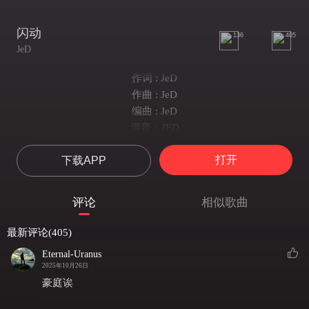
闪动
136
405
JeD
作词 : JeD
作曲 : JeD
编曲 : JeD
混音：JED
时间没法定格在that night
打开
下载APP
可你竟然占领我脑海
胸口燃起了烈焰
默契忘记了界限
评论
相似歌曲
像是填补我所有的空白
短暂却让我形成依赖
最新评论(405)
思绪突破临界点
Eternal-Uranus
掉进你温热深渊
2025年10月26日
闪动的瞳孔
豪庭诶
愿意葬送我自由