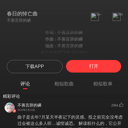
春日的悼亡曲
1w+
653
不善言辞的磷
作词 : 不善言辞的磷
作曲 : 不善言辞的磷
编曲 : 不善言辞的磷
春日为你写下的几行诗句
兜兜又转转已过了四季
打开
下载APP
早樱在湖畔绽放又凋零
不知你可有雅兴
只是羞于开口不懂甜言蜜语
评论
相似歌曲
相似歌单
被谁牵住了心爱的宝物而已
请听留给春的悼亡曲
精彩评论
咬下吧
不善言辞的磷
2084
雨中腐烂的发酵的酸苹果
2024年1月13日
记得吧
曲子是去年7月某天半夜记下的灵感。投之前完全没考虑
那是落叶前盼望的欣喜呀
过会被这么多人听…诚惶诚恐。 解读权什么的，它公开