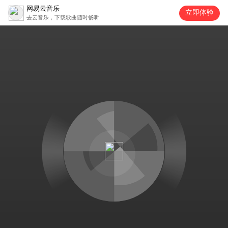
网易云音乐
立即体验
去云音乐，下载歌曲随时畅听