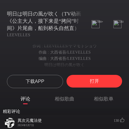
明日は明日の風が吹く（TV动画
《公主大人，接下来是“拷问”时
999+
160
间》片尾曲，船到桥头自然直）
LEEVELLES
作词 : LEEVELLES/ヤマモトショウ
作曲 : 大西省吾/LEEVELLES
编曲 : 大西省吾/LEEVELLES
明日は明日の風が吹く
船到桥头自然直
Be alright 俯いてた日々も
打开
下载APP
Be alright 低头失落的日子
愛おしい
我也怀念
评论
相似歌曲
相似歌单
揺れる青色の煩いに
蔚蓝摇曳的忧愁
精彩评论
誘惑魔法の引力に
诱惑魔法的引力
異次元魔法使
130
ねぇ、こんなにも こんなにも
2024年3月7日