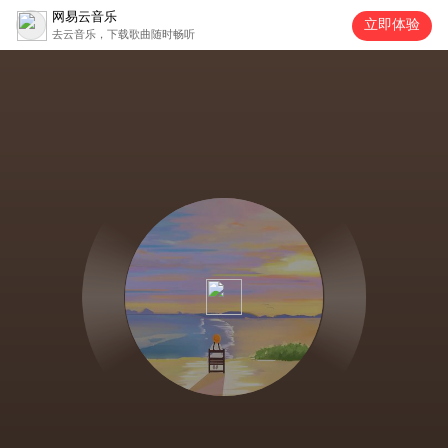
网易云音乐
立即体验
去云音乐，下载歌曲随时畅听