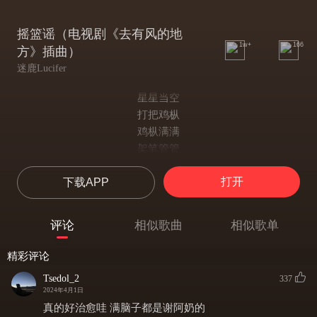
摇篮谣（电视剧《去有风的地
1w+
166
方》插曲）
迷鹿Lucifer
星星当空
打把鸡枞
鸡枞满满
架笔管管
笔管漏漏
打开
下载APP
咋个说哟~
架呀嘛绿豆豆
绿豆香香
评论
相似歌曲
相似歌单
架新姜姜
新姜辣辣
精彩评论
架宝塔塔
Tsedol_2
337
宝塔高高
2024年4月1日
扭着腰腰
真的好治愈哇 满脑子都是谢阿奶的