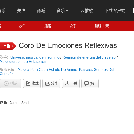
音乐
关注
商城
音乐人
云推歌
下载客户端
榜
歌单
播客
歌手
新碟上架