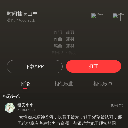
时间挂满山林
10w+
999+
雾也至Woo Yeah
作词 : 蒲羽
作曲 : 蒲羽
编曲 : 蒲羽
制作人 : 蒲羽
我从山上走下
打开
下载APP
拾尽落在天边的朝霞
我将她们都藏进
昆仑崩塌前的夜
评论
相似歌曲
相似歌单
我从山上走下
叠卷爱人不住的春夏
精彩评论
我将她们都藏进
桃夭华华
9876
望山起
2024年1月23日
你不归的芳华
"女性如果精神贫瘠，执着于被爱，过于渴望被认可，那
时间造我
无论她享有各种能力与资源，都很难救她于现实的困