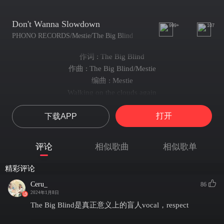
Don't Wanna Slowdown
999+
107
PHONO RECORDS/Mestie/The Big Blind
作词 : The Big Blind
作曲 : The Big Blind/Mestie
编曲 : Mestie
Walking on the clouds again
And I forgot to bring my wings this time
打开
下载APP
Don’t even remember when
We could just dream without a crime
Struggling now to realice
评论
相似歌曲
相似歌单
They shouldn’t have to be forbidden rimes
But singing with no words this time
精彩评论
Hm hmmm
Ceru_
86
Taruraruraarero, taruraruraareroirero
2024年1月8日
taruraruraarero, don’t wanna slow down
The Big Blind是真正意义上的盲人vocal，respect
Stepping out the rainbow bridge