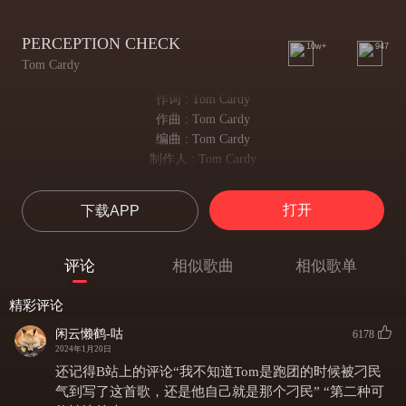
PERCEPTION CHECK
10w+
947
Tom Cardy
作词 : Tom Cardy
作曲 : Tom Cardy
编曲 : Tom Cardy
制作人 : Tom Cardy
On the horizon of this forest path you see a group of dark cloaked figures
在这片林中小路的地平线上你们看见一群穿着黑色斗篷的身影
打开
下载APP
Slowly trudging towards you, what do you do?
向你们缓缓走来，你们要做什么？
My half-orc barbarian braces her greathammer and-
评论
相似歌曲
相似歌单
我的半兽人野蛮人握紧她的巨锤然后-
That’s a 1
精彩评论
掷了个1
Critical fail, Steve what do you do?
闲云懒鹤-咕
6178
2024年1月20日
大失败。Steve，你要做什么？
Well I believe in anticipation my rogue would try and hide behind a tree
还记得B站上的评论“我不知道Tom是跑团的时候被刁民
好吧我觉得这种情况我的侠盗会尝试躲在树后
气到写了这首歌，还是他自己就是那个刁民” “第二种可