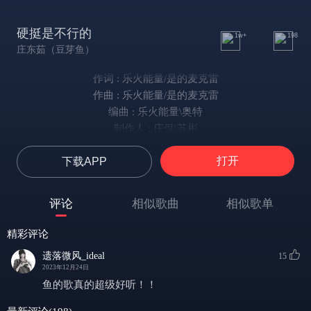
硬挺是不行的
1w+
198
庄东茹（豆芽鱼）
作词 : 乐火能量/是的麦克雷
作曲 : 乐火能量/是的麦克雷
编曲 : 乐火能量\奥特
制作人 : 庄侃\苏彬
其实你没必要总是难为自己
打开
下载APP
钻牛角尖可解决不了问题
你清秀那张脸
更值得温暖人的笑颜
评论
相似歌曲
相似歌单
你可以哭泣也没有关系
因为更不希望你委屈自己
精彩评论
你脆弱那一面
遗落微风_ideal
15
其实我全部都了解
2023年12月24日
错过的就错过
鱼的歌真的超级好听！！
得不到的就算了