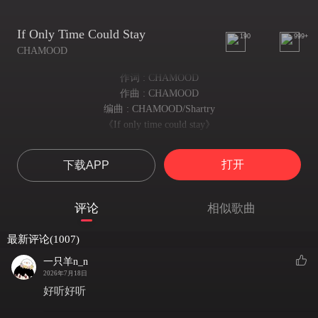
If Only Time Could Stay
190
999+
CHAMOOD
作词 : CHAMOOD
作曲 : CHAMOOD
编曲 : CHAMOOD/Shartry
《If only time could stay》
held me tight, lips on mine ,starry eyes
紧拥着我 双唇相触 星眸闪烁
打开
下载APP
summer breeze gently blows though your hair
夏日晚风轻拂过你发梢
and tip toe through the door with texting you a silly meme
评论
相似歌曲
踮脚溜出门 给你发着傻气表情包
“i know it‘s sound crazy but i wanna see u again”
最新评论(1007)
"我知道这很疯狂 但想再见你一面"
driving through the sleeping city ，4am
一只羊n_n
2026年7月18日
凌晨四点 驱车穿过沉睡城市
U～Sing along “can i go where you go”
好听好听
你～哼唱着"能否与你同行"