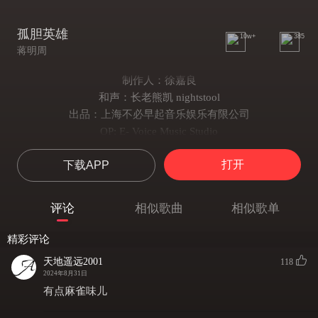
孤胆英雄
10w+
385
蒋明周
制作人：徐嘉良
和声：长老熊凯 nightstool
出品：上海不必早起音乐娱乐有限公司
OP: E- Voice Music Studio
SP：环球音乐出版股份有限公司
打开
下载APP
【未经著作权人许可不得翻唱翻录或使用】
习惯了一个人的晚餐
习惯了深夜里的孤单
评论
相似歌曲
相似歌单
还依然期待那个晚安
别来无恙
精彩评论
经历了太多太多背叛
天地遥远2001
118
经历了大起大落悲欢
2024年8月31日
让曾经犯的过错变遗憾
有点麻雀味儿
不应该是这样找自己的方向