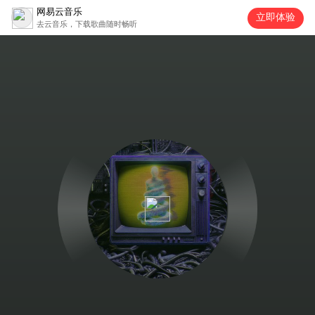
网易云音乐
立即体验
去云音乐，下载歌曲随时畅听