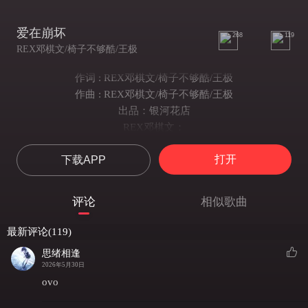
爱在崩坏
268
119
REX邓棋文/椅子不够酷/王极
作词 : REX邓棋文/椅子不够酷/王极
作曲 : REX邓棋文/椅子不够酷/王极
出品：银河花店
REX邓棋文：
我们的未来
打开
下载APP
就在这一刻崩坏
那些幸福的 快乐都不存在
收起你不必要的爱
评论
相似歌曲
从我的世界离开
So Babe GoodbyeGoodbyeGoodbye
最新评论(119)
Don’t Waste My Time
思绪相逢
v1 椅子不够酷：
2026年5月30日
每次说过的话 我也一直
ovo
重复在脑海