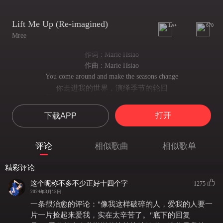
Lift Me Up (Re-imagined)
1w+
670
Mree
作词 : Marie Hsiao
作曲 : Marie Hsiao
You come around and make the seasons change
你走进我的世界，演绎季节的轮回
You come around and leave the way you came
你走进我的生命，正如你悄然离去
打开
下载APP
You come around and wipe the tears away
你来到我身边，拭去眼角泪痕
You make me want to give my heart away
评论
相似歌曲
相似歌单
心随你舞动，愿为你献上
The way you speak, it leaves me without words
精彩评论
你的言谈举止，令我叹为观止
And when you're gone it makes me toss and turn
这个昵称不多不少正好十四个字
1275
你的离去 留我在夜晚辗转
2024年3月15日
You come around and make sure that it hurts
一条很治愈的评论："像我这样破碎的人，爱我的人要一
你的到来 只让我的心更痛
片一片捡起来爱我，实在太辛苦了。"底下的回复
Make sure that it hurts