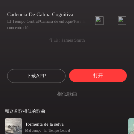
Cadencia De Calma Cognitiva
El Tiempo Central/Cámara de enfoque/Para la
concentración
作曲 : James Smith
打开
下载APP
相似歌曲
和这首歌相似的歌曲
Tormenta de la selva
Mal tiempo
-
El Tiempo Central