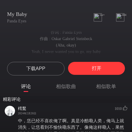
My Baby
1w+
404
Panda Eyes
作词 : Panda Eyes
作曲 : Oskar Gabriel Steinbeck
(Aha, okay)
Yeah, I never wanted you to go, my baby
是，我从来都没想过让你离开，我的baby
I've been thinking way too much about you lately
打开
下载APP
我最近一直都在想你
Yeah, I never wanted you to go, my baby
是，我从来都没想让你离开，我的baby
评论
相似歌曲
相似歌单
I've been thinking way too much about you lately
我最近一直都在想你
精彩评论
Yeah, I never—, I never—, I never—, baby
是，我从来没——，我从来没——，我从来没有——，宝贝
樗鶖
1010
Yeah, I never—, I never—, I never—, lately
2024年2月20日
是，我从来没——，我从来没——，我从来没有——，最近
中，恁已经不喜欢俺了啊。真是冷酷嘞人类，俺马上就
Yeah, I never—, I never—, I never—, baby
消失，让恁看到不愉快嘞东西了。像俺这样嘞人，果然